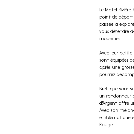
Le Motel Rivière
point de départ
passée à explore
vous détendre d
modernes. 
Avec leur petite
sont équipées de
après une grosse
pourrez décompr
Bref, que vous s
un randonneur av
d'Argent offre u
Avec son mélang
emblématique es
Rouge.