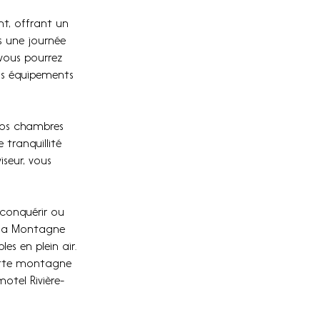
t, offrant un 
s une journée 
 vous pourrez 
os équipements 
nos chambres 
tranquillité 
iseur, vous 
 conquérir ou 
, la Montagne 
es en plein air. 
ette montagne 
otel Rivière-