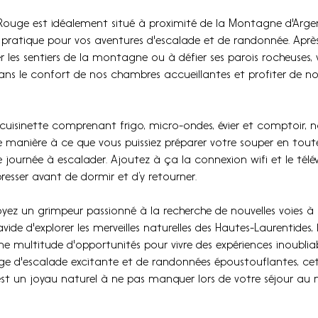
-Rouge est idéalement situé à proximité de la Montagne d'Argen
 pratique pour vos aventures d'escalade et de randonnée. Aprè
r les sentiers de la montagne ou à défier ses parois rocheuses,
ans le confort de nos chambres accueillantes et profiter de n
 cuisinette comprenant frigo, micro-ondes, évier et comptoir, 
 manière à ce que vous puissiez préparer votre souper en toute 
 journée à escalader. Ajoutez à ça la connexion wifi et le télév
esser avant de dormir et d’y retourner.
oyez un grimpeur passionné à la recherche de nouvelles voies à
ide d'explorer les merveilles naturelles des Hautes-Laurentides
ne multitude d'opportunités pour vivre des expériences inoubliabl
e d'escalade excitante et de randonnées époustouflantes, c
t un joyau naturel à ne pas manquer lors de votre séjour au m