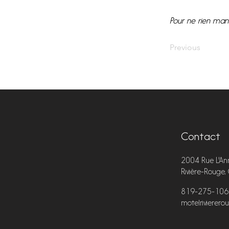
Pour ne rien man
Previous
Contact
2004 Rue L'Ann
Rivière-Rouge
819-275-106
motelrivierero