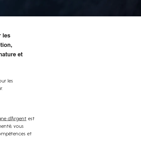
 les
tion,
nature et
ur les 
. 
ne d'Argent
 est 
enté, vous 
compétences et 