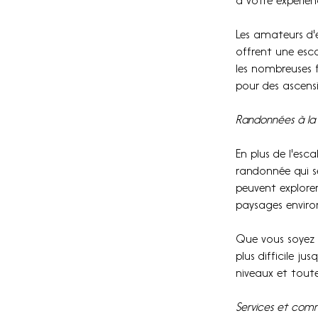
à votre expérien
Les amateurs d'e
offrent une esca
les nombreuses f
pour des ascensi
Randonnées à la
En plus de l'esc
randonnée qui se
peuvent explorer 
paysages enviro
Que vous soyez à
plus difficile j
niveaux et toute
Services et comm