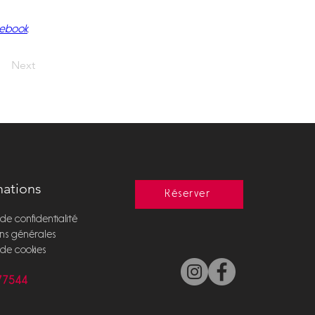
ebook
. 
Next
mations
Réserver
 de confidentialité
ns générales
e de cookies
577544