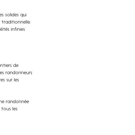
s solides qui 
traditionnelle, 
tés infinies 
ntiers de 
Les randonneurs 
es sur les 
une randonnée 
tous les 