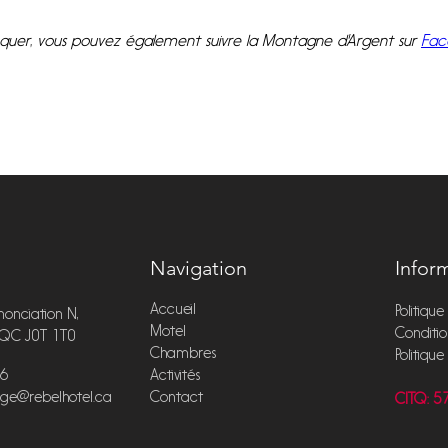
quer, vous pouvez également suivre la Montagne d'Argent sur 
Fac
Navigation
Infor
Accueil
Politique
onciation N,
Motel
Conditio
, QC J0T 1T0
Chambres
Politiqu
6
Activités
uge@rebelhotel.ca
Contact
CITQ: 