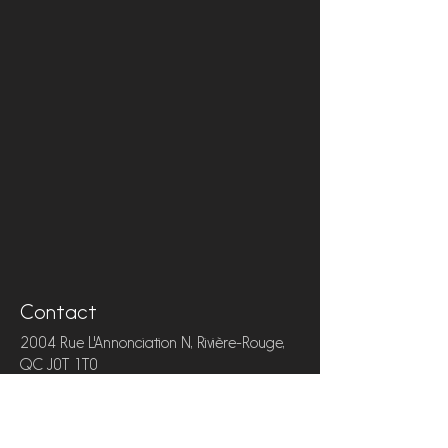
Contact
2004 Rue L'Annonciation N, Rivière-Rouge,
QC J0T 1T0
819-275-1066
motelriviererouge@rebelhotel.ca